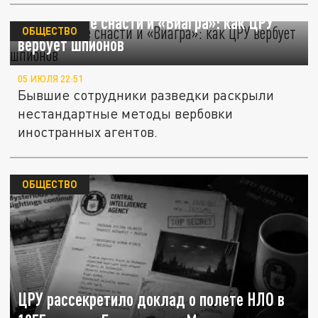
Рыболовные снасти и «Виагра»: как ЦРУ
ОБЩЕСТВО
вербует шпионов
05 ИЮЛЯ 22:51
Бывшие сотрудники разведки раскрыли
нестандартные методы вербовки
иностранных агентов.
ОБЩЕСТВО
ЦРУ рассекретило доклад о полете НЛО в