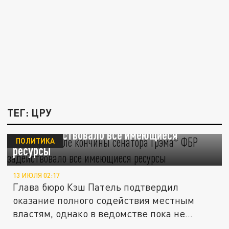
ТЕГ: ЦРУ
Патель: После кончины сенатора Грэма*
ФБР задействовало все имеющиеся
ПОЛИТИКА
ресурсы
13 ИЮЛЯ 02:17
Глава бюро Кэш Патель подтвердил
оказание полного содействия местным
властям, однако в ведомстве пока не
видят...