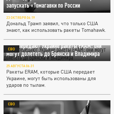
запускать «Томагавки по России
23 ОКТЯБРЯ 06:19
Дональд Трамп заявил, что только США
знают, как использовать ракеты Tomahawk.
США передают Украине ракеты ERAM: они
СВО
могут долететь до Брянска и Владимира
25 АВГУСТА 06:31
Ракеты ERAM, которые США передает
Украине, могут быть использованы для
ударов по тылам.
СВО