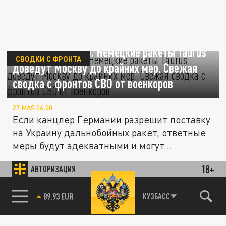
Мерц под ударом. Немецкие ракеты Taurus
СВОДКИ С ФРОНТА
доведут Москву до крайних мер. Свежая
сводка с фронтов СВО от военкоров
27 МАЯ 06:00
Если канцлер Германии разрешит поставку
на Украину дальнобойных ракет, ответные
меры будут адекватными и могут...
18+
АВТОРИЗАЦИЯ
ПОЛИТИКА
85.64 BRENT
КУЗБАСС