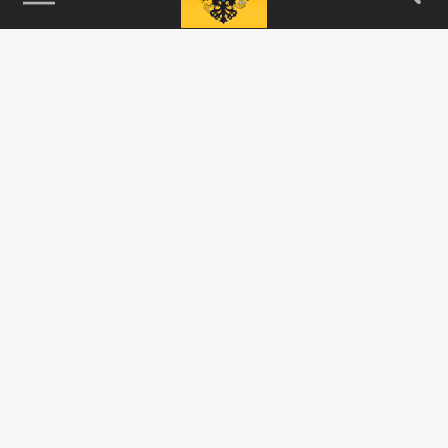
115093, г. Москва, переулок Партийный,
д.1, к.57, стр.3, эт.1, пом.I, ком.45