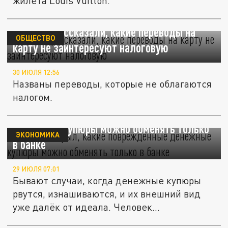
жилета Louis Vuitton.
Русским рассказали, какие переводы на
ОБЩЕСТВО
карту не заинтересуют налоговую
30 ИЮЛЯ 12:56
Названы переводы, которые не облагаются
налогом.
Юрист раскрыл, какие повреждённые
денежные купюры можно обменять только
ЭКОНОМИКА
в банке
29 ИЮЛЯ 07:01
Бывают случаи, когда денежные купюры
рвутся, изнашиваются, и их внешний вид
уже далёк от идеала. Человек...