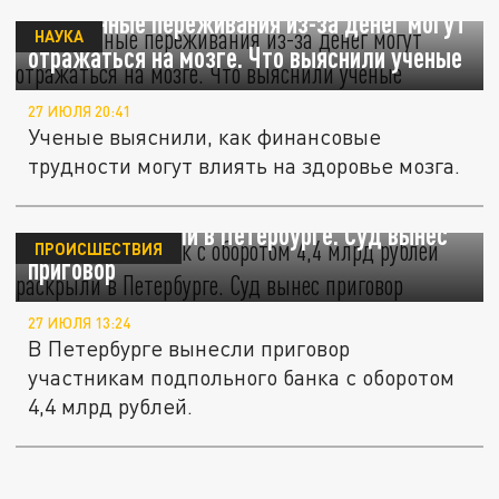
Постоянные переживания из-за денег могут
НАУКА
отражаться на мозге. Что выяснили ученые
27 ИЮЛЯ 20:41
Ученые выяснили, как финансовые
трудности могут влиять на здоровье мозга.
Подпольный банк с оборотом 4,4 млрд
рублей раскрыли в Петербурге. Суд вынес
ПРОИСШЕСТВИЯ
приговор
27 ИЮЛЯ 13:24
В Петербурге вынесли приговор
участникам подпольного банка с оборотом
4,4 млрд рублей.