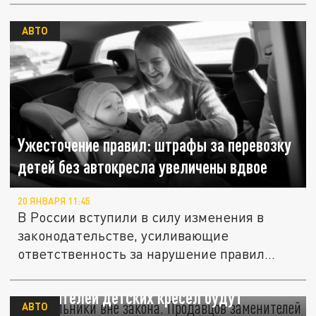
АВТО
Ужесточение правил: штрафы за перевозку
детей без автокресла увеличены вдвое
20 ЯНВАРЯ 11:45
В России вступили в силу изменения в
законодательстве, усиливающие
ответственность за нарушение правил...
"Треугольники" вне закона. Продавцов
заменителей детских кресел будут
АВТО