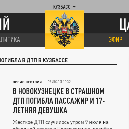
КУЗБАСС
ИЙ
Ц
АЛИТИКА
ЭФИР
ПОГИБЛА В ДТП В КУЗБАССЕ
09 ИЮЛЯ 10:32
ПРОИСШЕСТВИЯ
В НОВОКУЗНЕЦКЕ В СТРАШНОМ
ДТП ПОГИБЛА ПАССАЖИР И 17-
ЛЕТНЯЯ ДЕВУШКА
Жесткое ДТП случилось утром 9 июля на
обходной трассе в Новокузнецке, погибла