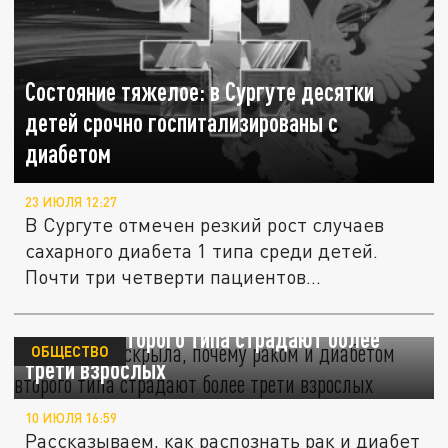
Состояние тяжелое: в Сургуте десятки
детей срочно госпитализированы с
диабетом
23 ИЮЛЯ 12:27
В Сургуте отмечен резкий рост случаев
сахарного диабета 1 типа среди детей.
Почти три четверти пациентов...
Голикова раскрыла, почему раком и
диабетом второго типа страдают более
ОБЩЕСТВО
трети взрослых
10 ИЮЛЯ 16:59
Рассказываем, как распознать рак и диабет