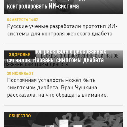
контролировать ИИ-система
04 АВГУСТА 14:02
Русские ученые разработали прототип ИИ-
системы для контроля женского диабета
Эндокринолог раскрыла 8 рискованных
ЗДОРОВЬЕ
сигналов. Названы симптомы диабета
30 ИЮЛЯ 06:21
Постоянная усталость может быть
симптомом диабета. Врач Чушкина
рассказала, на что обращать внимание.
ОБЩЕСТВО