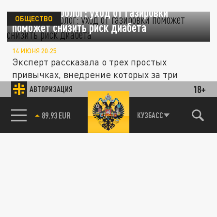
Гастроэнтеролог: уход от газировки
ОБЩЕСТВО
поможет снизить риск диабета
14 ИЮНЯ 20:25
Эксперт рассказала о трех простых
привычках, внедрение которых за три
месяца защитит организм от...
18+
АВТОРИЗАЦИЯ
85.64 BRENT
КУЗБАСС
ОБЩЕСТВО
Учёные выяснили: риск диабета повышает
не картофель, а способ его приготовления