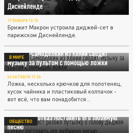
Диснейленде
17 ЯНВАРЯ 13:15
Брижит Макрон устроила диджей-сет в
парижском Диснейленде.
Диджей-Самоделкин из Кении сводит
В МИРЕ
музыку за пультом с помощью ложки
04 ОКТЯБРЯ 17:30
Ложка, несколько крючков для полотенец,
кусок чайника и пластиковый колпачок -
вот всё, что вам понадобится...
В Анапе турист разбил бутылку о голову
диджея за отказ поставить его любимую
ОБЩЕСТВО
песню