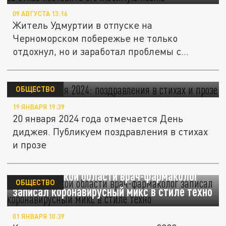
09 АВГУСТА 13:16
Житель Удмуртии в отпуске на
Черноморском побережье не только
отдохнул, но и заработал проблемы с
законом.
День диджея 2024: поздравления в стихах и
прозе
ОБЩЕСТВО
19 ЯНВАРЯ 19:39
20 января 2024 года отмечается День
диджея. Публикуем поздравления в стихах
и прозе
В Челябинской области врач-фармаколог
ОБЩЕСТВО
записал коронавирусный микс в стиле техно
01 ЯНВАРЯ 10:39