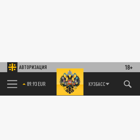
18+
АВТОРИЗАЦИЯ
89.93 EUR
КУЗБАСС
Тест на отцовство: Новосибирский диджей