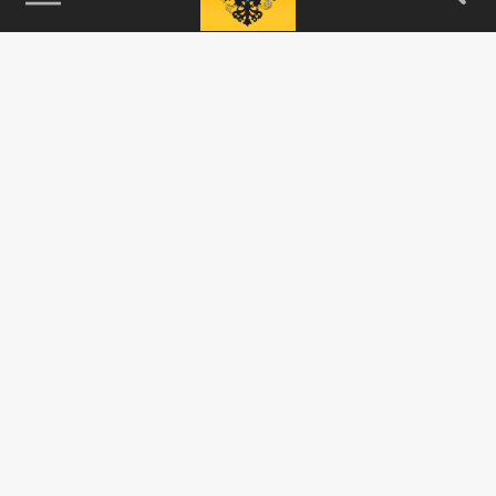
115093, г. Москва, переулок Партийный,
д.1, к.57, стр.3, эт.1, пом.I, ком.45