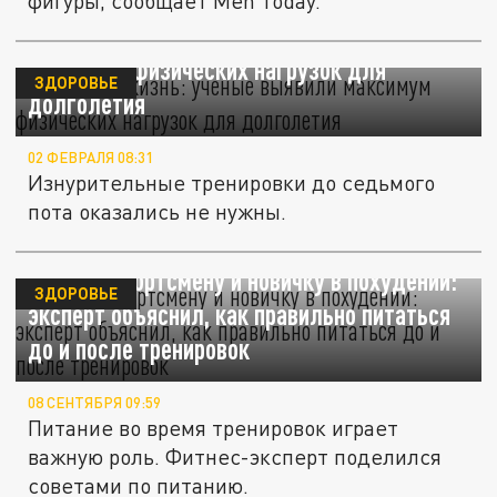
фигуры, сообщает Men Today.
Продлить жизнь: ученые выявили
максимум физических нагрузок для
ЗДОРОВЬЕ
долголетия
02 ФЕВРАЛЯ 08:31
Изнурительные тренировки до седьмого
пота оказались не нужны.
Помощь спортсмену и новичку в похудении:
ЗДОРОВЬЕ
эксперт объяснил, как правильно питаться
до и после тренировок
08 СЕНТЯБРЯ 09:59
Питание во время тренировок играет
важную роль. Фитнес-эксперт поделился
советами по питанию.