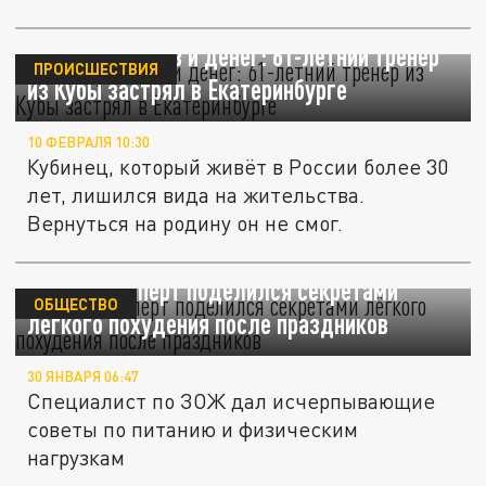
Без документов и денег: 61-летний тренер
ПРОИСШЕСТВИЯ
из Кубы застрял в Екатеринбурге
10 ФЕВРАЛЯ 10:30
Кубинец, который живёт в России более 30
лет, лишился вида на жительства.
Вернуться на родину он не смог.
Фитнес-эксперт поделился секретами
ОБЩЕСТВО
лёгкого похудения после праздников
30 ЯНВАРЯ 06:47
Специалист по ЗОЖ дал исчерпывающие
советы по питанию и физическим
нагрузкам