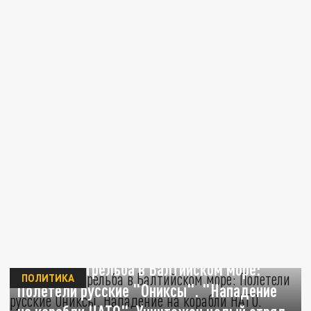
Ракетная стрельба в Балтийском море:
ПОЛИТИКА
Полетели русские "Ониксы". "Нападение