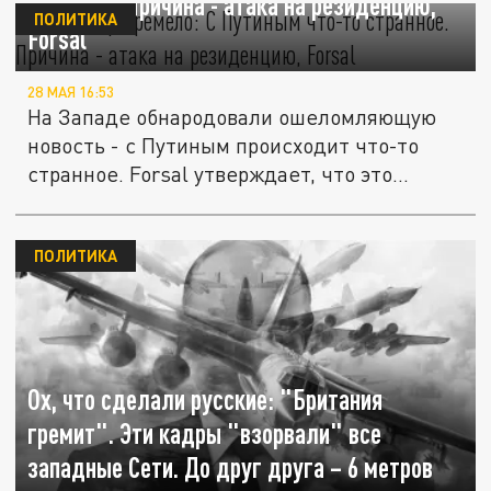
странное. Причина - атака на резиденцию,
ПОЛИТИКА
Forsal
28 МАЯ 16:53
На Западе обнародовали ошеломляющую
новость - с Путиным происходит что-то
странное. Forsal утверждает, что это...
ПОЛИТИКА
Ох, что сделали русские: "Британия
гремит". Эти кадры "взорвали" все
западные Сети. До друг друга – 6 метров