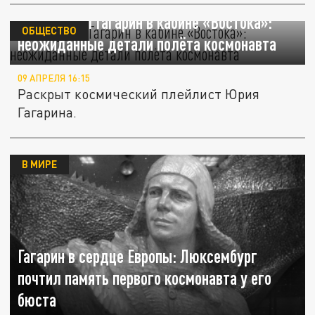
Что слушал Гагарин в кабине «Востока»:
ОБЩЕСТВО
неожиданные детали полёта космонавта
09 АПРЕЛЯ 16:15
Раскрыт космический плейлист Юрия
Гагарина.
В МИРЕ
Гагарин в сердце Европы: Люксембург
почтил память первого космонавта у его
бюста