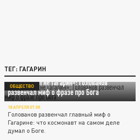
ТЕГ: ГАГАРИН
«Это сказал не Гагарин»: Голованов
ОБЩЕСТВО
развенчал миф о фразе про Бога
18 АПРЕЛЯ 07:08
Голованов развенчал главный миф о
Гагарине: что космонавт на самом деле
думал о Боге.