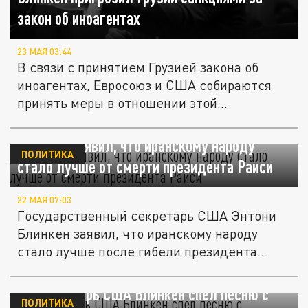
закон об иноагентах
23 МАЯ 03:44
В связи с принятием Грузией закона об
иноагентах, Евросоюз и США собираются
принять меры в отношении этой...
Блинкен заявил, что иранскому народу
ПОЛИТИКА
стало лучше от смерти президента Раиси
22 МАЯ 07:03
Государственный секретарь США Энтони
Блинкен заявил, что иранскому народу
стало лучше после гибели президента...
Госсекретарь США Блинкен спел песню с
ПОЛИТИКА