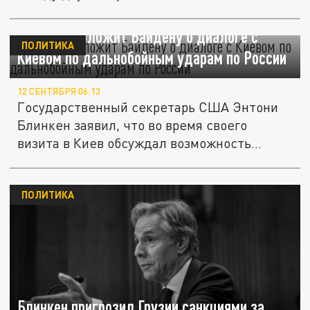
Блинкен доложит Байдену о диалоге с
ПОЛИТИКА
Киевом по дальнобойным ударам по России
12 СЕНТЯБРЯ 06:13
Государственный секретарь США Энтони
Блинкен заявил, что во время своего
визита в Киев обсуждал возможность...
ПОЛИТИКА
Блинкен пригрозил Грузии санкциями за