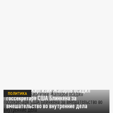
Президент Киргизии Жапаров осадил
ПОЛИТИКА
госсекретаря США Блинкена за
вмешательство во внутренние дела