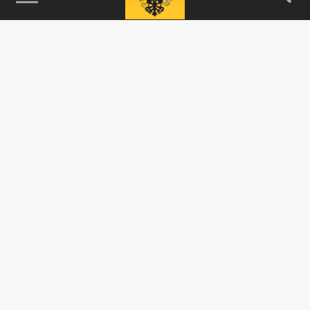
115093, г. Москва, переулок Партийный,
д.1, к.57, стр.3, эт.1, пом.I, ком.45