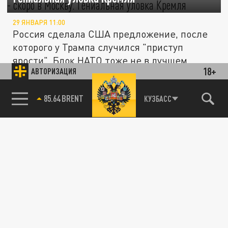
29 ЯНВАРЯ 11:00
Россия сделала США предложение, после
которого у Трампа случился "приступ
ярости". Блок НАТО тоже не в лучшем...
18+
АВТОРИЗАЦИЯ
Bild: бывшее советское судно станет
85.64 BRENT
ПОЛИТИКА
КУЗБАСС
плавучей казармой у берегов Гренландии
28 ЯНВАРЯ 23:57
Дания переоборудует вывшее судно
«Константин Симонов» под казарму для
размещения солдат.
Это "взрыв". Шутка Путина про Арктику
привела Китай в восторг: Правда США будет
ПОЛИТИКА
не до смеха