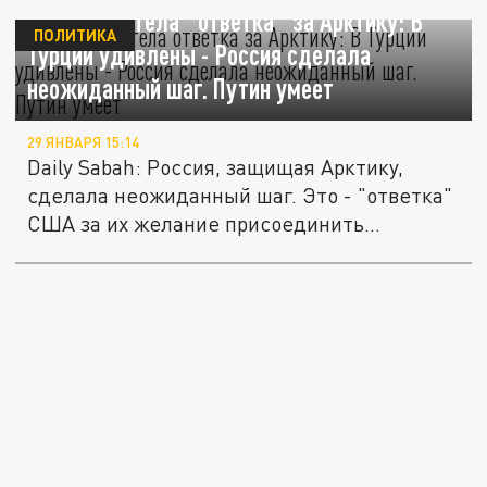
США прилетела "ответка" за Арктику: В
ПОЛИТИКА
Турции удивлены - Россия сделала
неожиданный шаг. Путин умеет
29 ЯНВАРЯ 15:14
Daily Sabah: Россия, защищая Арктику,
сделала неожиданный шаг. Это - "ответка"
США за их желание присоединить...