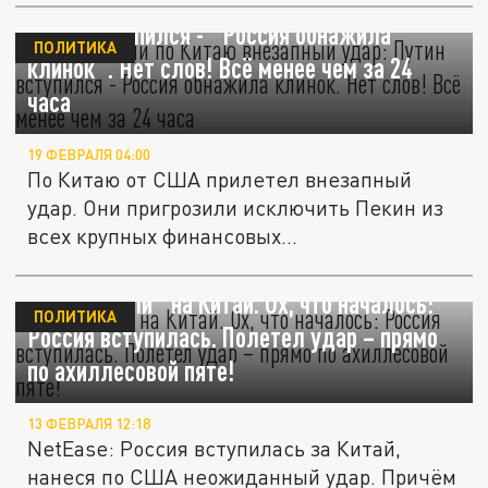
США нанесли по Китаю внезапный удар:
Путин вступился - "Россия обнажила
ПОЛИТИКА
клинок". Нет слов! Всё менее чем за 24
часа
19 ФЕВРАЛЯ 04:00
По Китаю от США прилетел внезапный
удар. Они пригрозили исключить Пекин из
всех крупных финансовых...
США "пошли" на Китай. Ох, что началось:
ПОЛИТИКА
Россия вступилась. Полетел удар – прямо
по ахиллесовой пяте!
13 ФЕВРАЛЯ 12:18
NetEase: Россия вступилась за Китай,
нанеся по США неожиданный удар. Причём