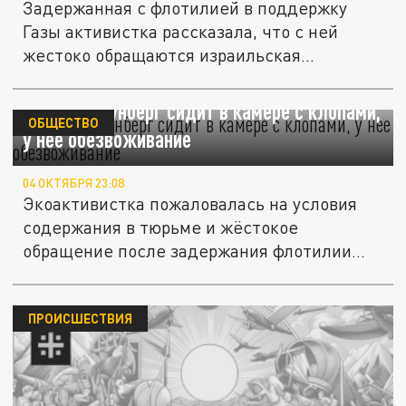
Задержанная с флотилией в поддержку
Газы активистка рассказала, что с ней
жестоко обращаются израильская...
Guardian: Тунберг сидит в камере с клопами,
ОБЩЕСТВО
у нее обезвоживание
04 ОКТЯБРЯ 23:08
Экоактивистка пожаловалась на условия
содержания в тюрьме и жёстокое
обращение после задержания флотилии...
ПРОИСШЕСТВИЯ