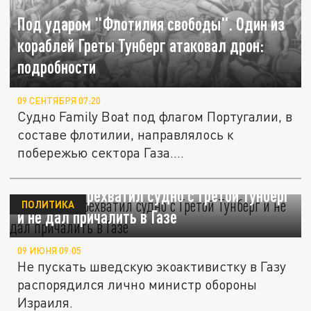
Под ударом "Флотилия свободы". Один из
кораблей Греты Тунберг атаковал дрон:
подробности
09 СЕНТЯБРЯ 07:20
Судно Family Boat под флагом Португалии, в
составе флотилии, направлялось к
побережью сектора Газа....
Израиль перехватил судно с Гретой Тунберг
ПОЛИТИКА
и не дал причалить в Газе
09 ИЮНЯ 09:05
Не пускать шведскую экоактивистку в Газу
распорядился лично министр обороны
Израиля.