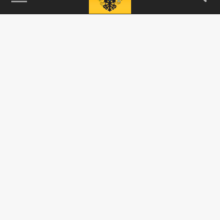
115093, г. Москва, переулок Партийный,
д.1, к.57, стр.3, эт.1, пом.I, ком.45