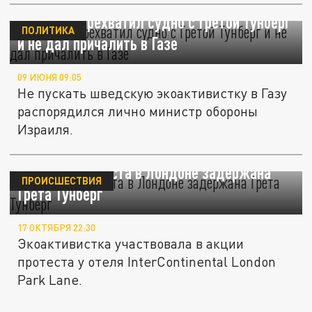
Израиль перехватил судно с Гретой Тунберг
ПОЛИТИКА
и не дал причалить в Газе
09 ИЮНЯ 09:05
Не пускать шведскую экоактивистку в Газу
распорядился лично министр обороны
Израиля.
На акции протеста в Лондоне задержана
ПРОИСШЕСТВИЯ
Грета Тунберг
17 ОКТЯБРЯ 22:30
Экоактивистка участвовала в акции
протеста у отеля InterContinental London
Park Lane.