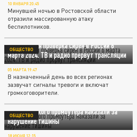
10 ЯНВАРЯ 20:45
Минувшей ночью в Ростовской области
отразили массированную атаку
беспилотников.
Масштабная проверка сирен в России 6
ОБЩЕСТВО
марта 2024. ТВ и радио прервут трансляции
05 МАРТА 19:47
В назначенный день во всех регионах
зазвучат сигналы тревоги и включат
громкоговорители.
Очень громкого промоутера наказали за
ОБЩЕСТВО
нарушение тишины
18 ИЮНЯ 12:15