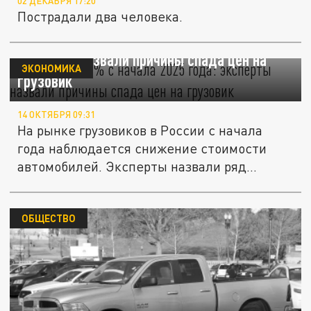
02 ДЕКАБРЯ 17:20
Пострадали два человека.
Разница на 4% с начала 2025 года:
эксперты назвали причины спада цен на
ЭКОНОМИКА
грузовик
14 ОКТЯБРЯ 09:31
На рынке грузовиков в России с начала
года наблюдается снижение стоимости
автомобилей. Эксперты назвали ряд...
ОБЩЕСТВО