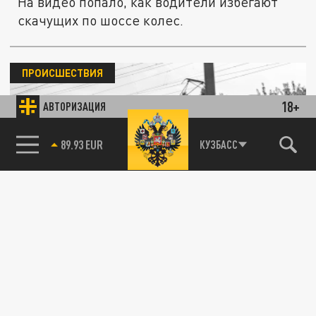
На видео попало, как водители избегают
скачущих по шоссе колес.
ПРОИСШЕСТВИЯ
18+
АВТОРИЗАЦИЯ
85.64 BRENT
КУЗБАСС
Поезд на полной скорости протаранил
грузовик под Тулой. В РЖД принесли
извинения
11 АВГУСТА 23:43
В Тульской области поезд столкнулся с
грузовиком на железнодорожных путях.