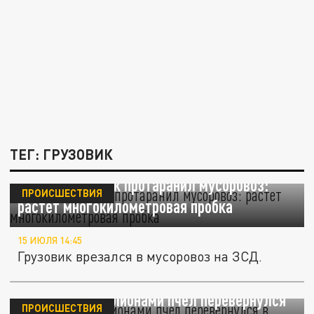
ТЕГ: ГРУЗОВИК
На ЗСД грузовик протаранил мусоровоз:
ПРОИСШЕСТВИЯ
растет многокилометровая пробка
15 ИЮЛЯ 14:45
Грузовик врезался в мусоровоз на ЗСД.
Грузовик с миллионами пчел перевернулся
ПРОИСШЕСТВИЯ