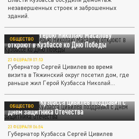
незавершенных строек и заброшенных
зданий.
Дом-музей Герою Николаю Масалову
ОБЩЕСТВО
откроют в Кузбассе ко Дню Победы
23 ФЕВРАЛЯ 07:13
Губернатор Сергей Цивилев во время
визита в Тяжинский округ посетил дом, где
раньше жил Герой Кузбасса Николай...
Губернатор Кузбасса Цивилев поздравил с
ОБЩЕСТВО
Днем защитника Отечества
23 ФЕВРАЛЯ 06:54
Губернатор Кузбасса Сергей Цивилев