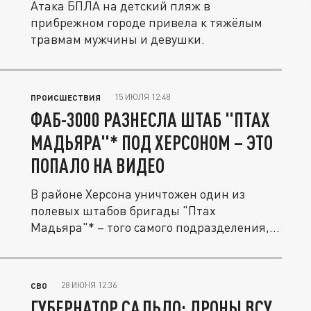
Атака БПЛА на детский пляж в
прибрежном городе привела к тяжёлым
травмам мужчины и девушки.
15 ИЮЛЯ 12:48
ПРОИСШЕСТВИЯ
ФАБ-3000 РАЗНЕСЛА ШТАБ "ПТАХ
МАДЬЯРА"* ПОД ХЕРСОНОМ – ЭТО
ПОПАЛО НА ВИДЕО
В районе Херсона уничтожен один из
полевых штабов бригады "Птах
Мадьяра"* – того самого подразделения,
которое...
28 ИЮНЯ 12:36
СВО
ГУБЕРНАТОР САЛЬДО: ДРОНЫ ВСУ