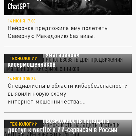
ChatGPT
14 ИЮНЯ 17:00
Нейронка предложила ему полететь
Северную Македонию без визы.
ChatGPT стали использовать для
продвижения «магазинов»
ТЕХНОЛОГИИ
кибермошенников
14 ИЮНЯ 05:34
Специалисты в области кибербезопасности
выявили новую схему
интернет‑мошенничества:
злоумышленники задействуют...
Обсуждается возможность наладить
ТЕХНОЛОГИИ
доступ к Netflix и ИИ-сервисам в России