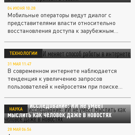
04 ИЮНЯ 10:28
Мобильные операторы ведут диалог с
представителями власти относительно
восстановления доступа к зарубежным...
«Известия»: ИИ меняет способ работы в
интернете
ТЕХНОЛОГИИ
31 МАЯ 11:47
В современном интернете наблюдается
тенденция к увеличению запросов
пользователей к нейросетям при поиске...
Прошло исследование: ИИ не умеет
НАУКА
мыслить как человек даже в новостях
28 МАЯ 06:56