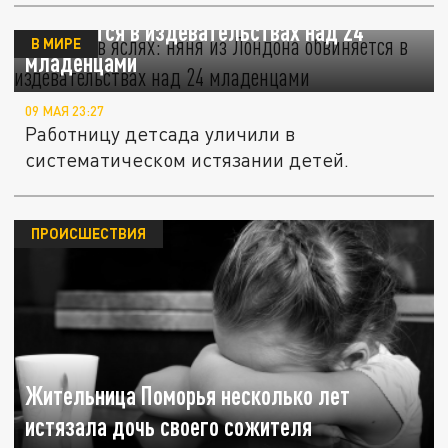
Кошмар в яслях: няня из Лондона
обвиняется в издевательствах над 24
В МИРЕ
младенцами
09 МАЯ 23:27
Работницу детсада уличили в
систематическом истязании детей.
ПРОИСШЕСТВИЯ
Жительница Поморья несколько лет
истязала дочь своего сожителя