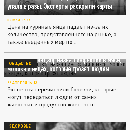
упала в разы. Эксперты раскрыли карты
04 МАЯ 12:37
Цена на куриные яйца падает из-за их
количества, представленного на рынке, а
также введённых мер по...
Россельхознадзор назвал инфекции в мясе,
ОБЩЕСТВО
молоке и яйцах, которые грозят людям
22 АПРЕЛЯ 16:13
Эксперты перечислили болезни, которые
могут передаться людям от самих
животных и продуктов животного...
ЗДОРОВЬЕ