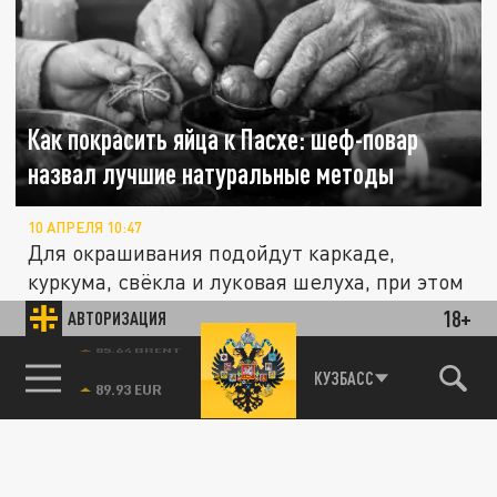
Как покрасить яйца к Пасхе: шеф-повар
назвал лучшие натуральные методы
10 АПРЕЛЯ 10:47
Для окрашивания подойдут каркаде,
куркума, свёкла и луковая шелуха, при этом
от наклеек и клея эксперт...
18+
АВТОРИЗАЦИЯ
85.64 BRENT
КУЗБАСС
ОБЩЕСТВО