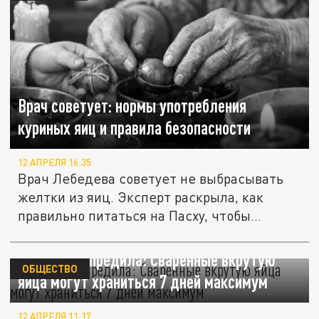
Врач советует: нормы употребления
куриных яиц и правила безопасности
12 АПРЕЛЯ 16:35
Врач Лебедева советует не выбрасывать
желтки из яиц. Эксперт раскрыла, как
правильно питаться на Пасху, чтобы...
Врач предупредила: Сваренные вкрутую
ОБЩЕСТВО
яйца могут храниться 7 дней максимум
12 АПРЕЛЯ 11:17