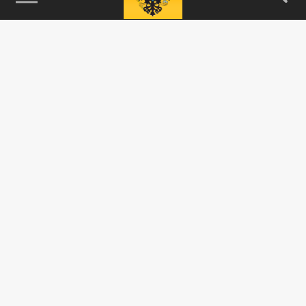
115093, г. Москва, переулок Партийный,
д.1, к.57, стр.3, эт.1, пом.I, ком.45