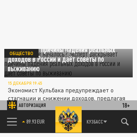
В Питере уже началось? Эксперт
раскрывает причины падения реальных
ОБЩЕСТВО
доходов в России и даёт советы по
выживанию
15 ДЕКАБРЯ 19:45
Экономист Кульбака предупреждает о
стагнации и снижении доходов, предлагая
18+
АВТОРИЗАЦИЯ
пути минимизации потерь. В...
85.64 BRENT
КУЗБАСС
ЭКОНОМИКА