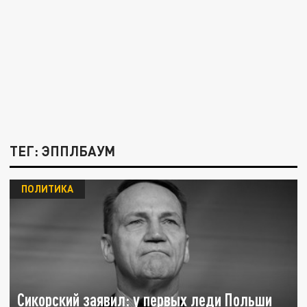
ТЕГ: ЭППЛБАУМ
ПОЛИТИКА
Сикорский заявил: у первых леди Польши