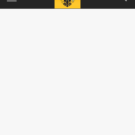
115093, г. Москва, переулок Партийный,
д.1, к.57, стр.3, эт.1, пом.I, ком.45