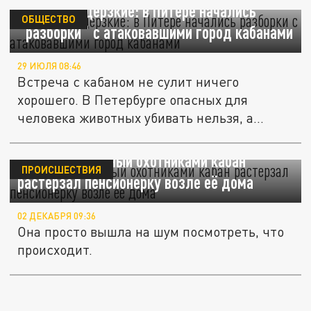
Опасные и дерзкие: в Питере начались
ОБЩЕСТВО
"разборки" с атаковавшими город кабанами
29 ИЮЛЯ 08:46
Встреча с кабаном не сулит ничего
хорошего. В Петербурге опасных для
человека животных убивать нельзя, а...
В Китае загнанный охотниками кабан
ПРОИСШЕСТВИЯ
растерзал пенсионерку возле её дома
02 ДЕКАБРЯ 09:36
Она просто вышла на шум посмотреть, что
происходит.