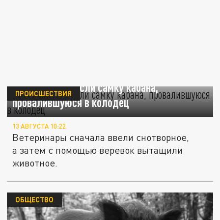
В Прикамье спасли самку кабана,
ПРОИСШЕСТВИЯ
провалившуюся в колодец
13 АВГУСТА 10:22
Ветеринары сначала ввели снотворное,
а затем с помощью веревок вытащили
животное.
ОБЩЕСТВО