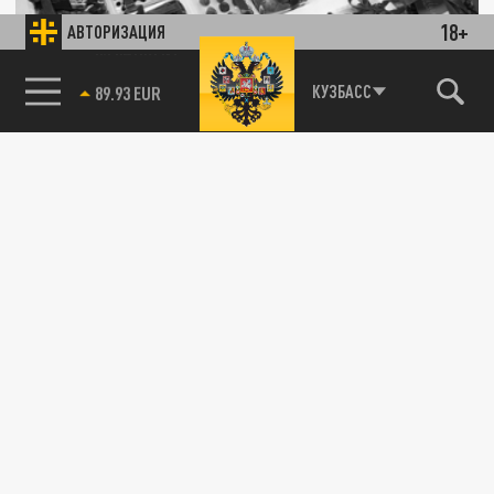
18+
АВТОРИЗАЦИЯ
85.64 BRENT
КУЗБАСС
Ученые назвали продукт, повышающий
уровень «хорошего» холестерина
08 АВГУСТА 00:12
Им оказался шоколад, в котором
содержится теобромин.
ОБЩЕСТВО
Повышает концентрацию и снижает стресс: