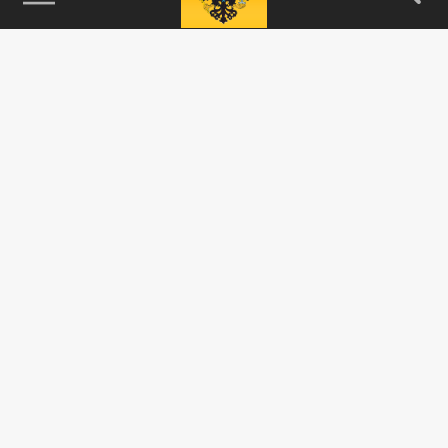
115093, г. Москва, переулок Партийный,
д.1, к.57, стр.3, эт.1, пом.I, ком.45