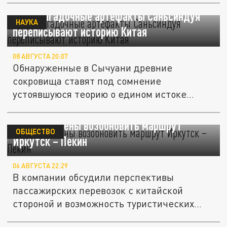
WSJ: Загадочные артефакты Саньсиндуя
НАУКА
переписывают историю Китая
08 АВГУСТА 20:07
Обнаруженные в Сычуани древние
сокровища ставят под сомнение
устоявшуюся теорию о едином истоке
китайской...
РЖД нацелены возобновить маршрут
ОБЩЕСТВО
Иркутск – Пекин
06 АВГУСТА 22:29
В компании обсудили перспективы
пассажирских перевозок с китайской
стороной и возможность туристических...