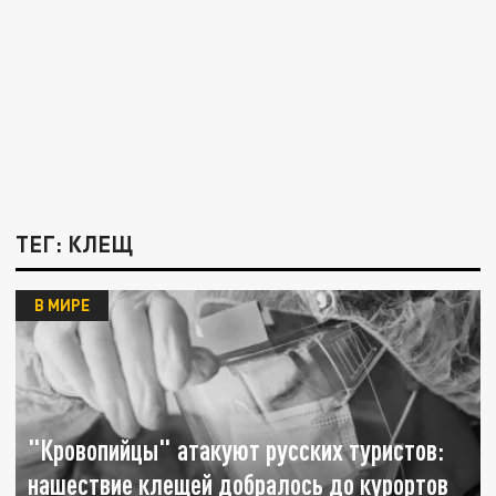
ТЕГ: КЛЕЩ
В МИРЕ
"Кровопийцы" атакуют русских туристов:
нашествие клещей добралось до курортов