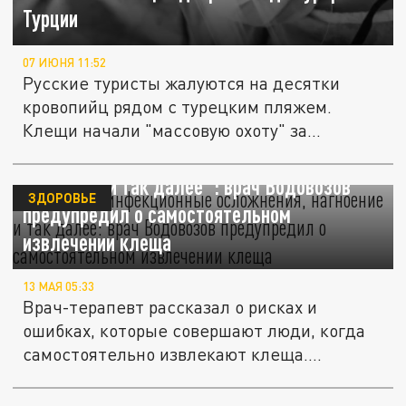
Турции
07 ИЮНЯ 11:52
Русские туристы жалуются на десятки
кровопийц рядом с турецким пляжем.
Клещи начали "массовую охоту" за...
"Возможны инфекционные осложнения,
нагноение и так далее": врач Водовозов
ЗДОРОВЬЕ
предупредил о самостоятельном
извлечении клеща
13 МАЯ 05:33
Врач-терапевт рассказал о рисках и
ошибках, которые совершают люди, когда
самостоятельно извлекают клеща....