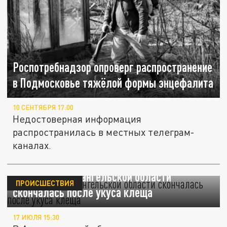
Роспотребнадзор опроверг распространение
в Подмосковье тяжёлой формы энцефалита
10 СЕНТЯБРЯ 17:00
Недостоверная информация
распространилась в местных телеграм-
каналах.
Женщина в Архангельской области
ПРОИСШЕСТВИЯ
скончалась после укуса клеща
17 ИЮЛЯ 15:30