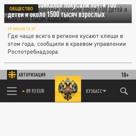
Клещи в Забайкалье покусали почти 700
ОБЩЕСТВО
детей и около 1500 тысяч взрослых
29 ИЮНЯ 13:37
Где чаще всего в регионе кусают клещи в
этом года, сообщили в краевом управлении
Роспотребнадзора.
Более 18 тысяч кузбассовцев посетили
больницы из-за укусов клещей с начала
18+
ОБЩЕСТВО
АВТОРИЗАЦИЯ
года
85.64 BRENT
КУЗБАСС
29 ИЮНЯ 11:50
Роспотребнадзор Кузбасса обнародовал
очередные статистические данные.
Несколько жителей Архангельска заболели
ОБЩЕСТВО