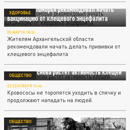
Минздрав Поморья рекомендовал начать
ЗДОРОВЬЕ
вакцинацию от клещевого энцефалита
05 МАРТА 18:36
Жителям Архангельской области
рекомендовали начать делать прививки от
клещевого энцефалита
В Кузбассе снова растет активность клещей
ОБЩЕСТВО
23 СЕНТЯБРЯ 13:46
Кровососы не торопятся уходить в спячку и
продолжают нападать на людей.
ОБЩЕСТВО