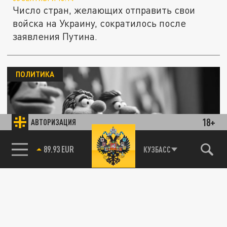
Число стран, желающих отправить свои
войска на Украину, сократилось после
заявления Путина.
ПОЛИТИКА
18+
АВТОРИЗАЦИЯ
Уиткофф выдержал только 20 минут:
85.64 BRENT
КУЗБАСС
спецпосланник США покинул встречу
"коалиции желающих"
04 СЕНТЯБРЯ 21:45
Стивен Уиткофф явно не разделил
энтузиазма европейских ястребов и