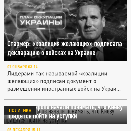
Стармер: «коалиция желающих» подписала
декларацию о войсках на Украине
07 ЯНВАРЯ 03:14
Лидерами так называемой «коалиции
желающих» подписан документ о
размещении иностранных войск на Украине
при...
El País: в Европе начали понимать, что Киеву
ПОЛИТИКА
придется пойти на уступки
05 ДЕКАБРЯ 15:11