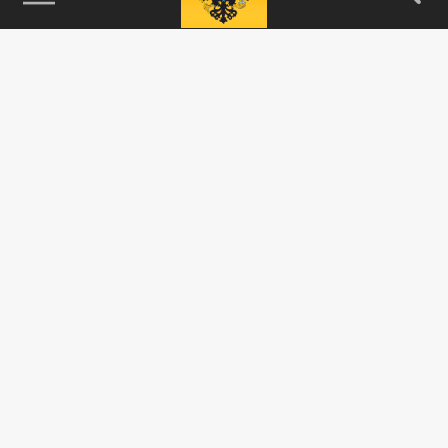
115093, г. Москва, переулок Партийный,
д.1, к.57, стр.3, эт.1, пом.I, ком.45