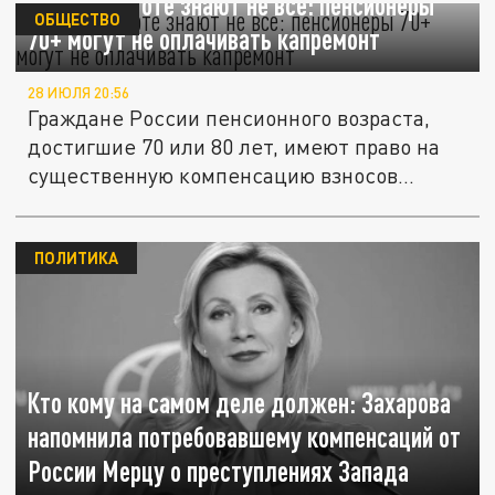
Об этой льготе знают не все: пенсионеры
ОБЩЕСТВО
70+ могут не оплачивать капремонт
28 ИЮЛЯ 20:56
Граждане России пенсионного возраста,
достигшие 70 или 80 лет, имеют право на
существенную компенсацию взносов...
ПОЛИТИКА
Кто кому на самом деле должен: Захарова
напомнила потребовавшему компенсаций от
России Мерцу о преступлениях Запада