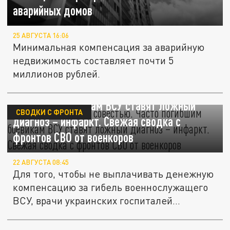
аварийных домов
25 АВГУСТА 16:06
Минимальная компенсация за аварийную
недвижимость составляет почти 5
миллионов рублей.
Пошли на сделку с совестью. Часто
погибшим боевикам ВСУ ставят ложный
СВОДКИ С ФРОНТА
диагноз – инфаркт. Свежая сводка с
фронтов СВО от военкоров
22 АВГУСТА 08:45
Для того, чтобы не выплачивать денежную
компенсацию за гибель военнослужащего
ВСУ, врачи украинских госпиталей...