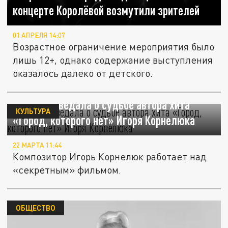
концерте Королёвой возмутили зрителей
01 АПРЕЛЯ 14:07
Возрастное ограничение мероприятия было
лишь 12+, однако содержание выступления
оказалось далеко от детского.
Муз-ТВ поведала о судьбе автора хита
КУЛЬТУРА
«Город, которого нет» Игоря Корнелюка
22 МАРТА 11:44
Композитор Игорь Корнелюк работает над
«секретным» фильмом.
ОБЩЕСТВО