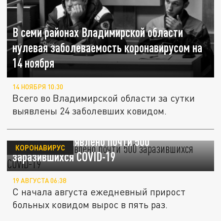
В семи районах Владимирской области
нулевая заболеваемость коронавирусом на
14 ноября
14 НОЯБРЯ 10:30
Всего во Владимирской области за сутки
выявлены 24 заболевших ковидом.
В Кузбассе выявлено почти 500
КОРОНАВИРУС
заразившихся COVID-19
19 АВГУСТА 06:38
С начала августа ежедневный прирост
больных ковидом вырос в пять раз.