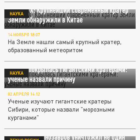
Science X: Крупнейший современный кратер
НАУКА
Земли обнаружили в Китае
14 НОЯБРЯ 18:07
На Земле нашли самый крупный кратер,
образованный метеоритом
Сибирь покрылась гигантскими кратерами:
НАУКА
ученые назвали причину
02 АПРЕЛЯ 14:12
Ученые изучают гигантские кратеры
Сибири, которые назвали "морозными
курганами"
Daily Mail: динозавров уничтожил не один