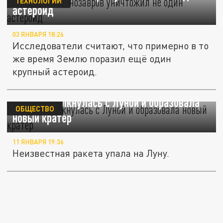
ТЕХНОЛОГИИ
астероид
03 ЯНВАРЯ 18:26
Исследователи считают, что примерно в то
же время Землю поразил ещё один
крупный астероид.
Ракета столкнулась с Луной и образовала
ОБЩЕСТВО
новый кратер
11 ЯНВАРЯ 19:36
Неизвестная ракета упала на Луну.