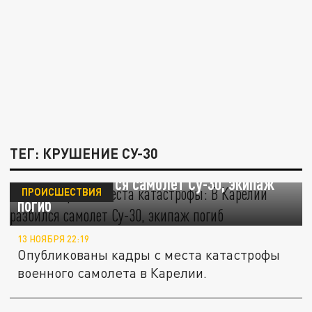
ТЕГ: КРУШЕНИЕ СУ-30
Первые фото с места катастрофы: В
Карелии разбился самолет Су-30, экипаж
ПРОИСШЕСТВИЯ
погиб
13 НОЯБРЯ 22:19
Опубликованы кадры с места катастрофы
военного самолета в Карелии.