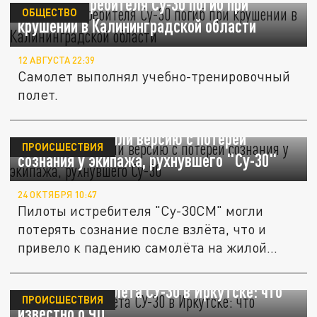
Экипаж истребителя Су-30 погиб при
ОБЩЕСТВО
крушении в Калининградской области
12 АВГУСТА 22:39
Самолет выполнял учебно-тренировочный
полет.
Эксперты оценили версию с потерей
ПРОИСШЕСТВИЯ
сознания у экипажа, рухнувшего "Су-30"
24 ОКТЯБРЯ 10:47
Пилоты истребителя "Су-30СМ" могли
потерять сознание после взлёта, что и
привело к падению самолёта на жилой...
Крушение самолета СУ-30 в Иркутске: что
ПРОИСШЕСТВИЯ
известно о ЧП