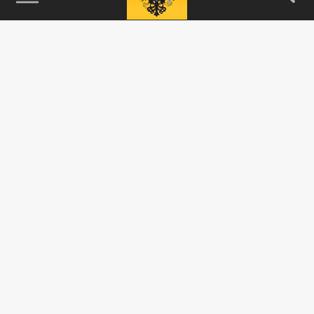
115093, г. Москва, переулок Партийный,
д.1, к.57, стр.3, эт.1, пом.I, ком.45