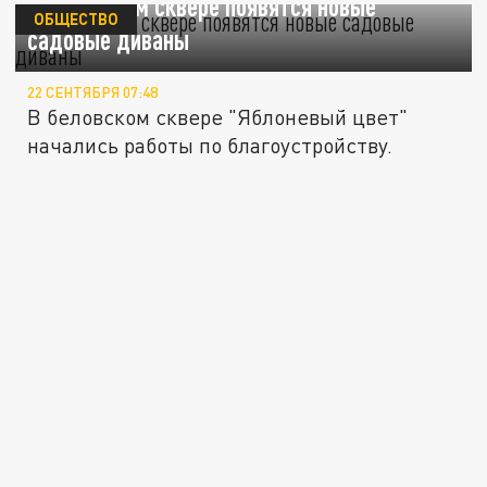
В беловском сквере появятся новые
ОБЩЕСТВО
садовые диваны
22 СЕНТЯБРЯ 07:48
В беловском сквере "Яблоневый цвет"
начались работы по благоустройству.