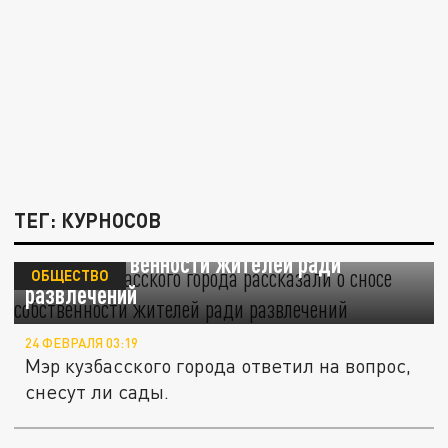
ТЕГ: КУРНОСОВ
Власти кузбасского города рассказали о
сносе собственности жителей ради
ОБЩЕСТВО
развлечений
24 ФЕВРАЛЯ 03:19
Мэр кузбасского города ответил на вопрос,
снесут ли сады.