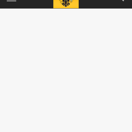
115093, г. Москва, переулок Партийный,
д.1, к.57, стр.3, эт.1, пом.I, ком.45