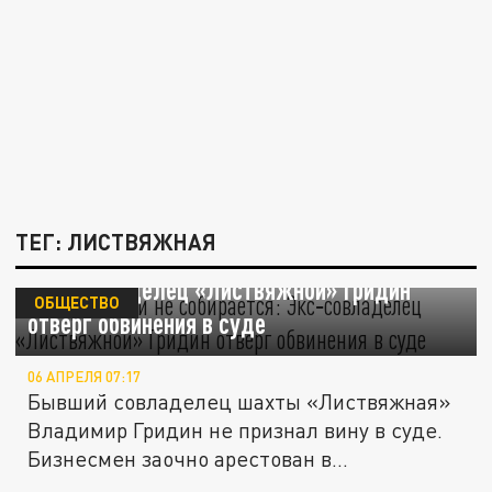
ТЕГ: ЛИСТВЯЖНАЯ
Не признал и не собирается:
Экс‑совладелец «Листвяжной» Гридин
ОБЩЕСТВО
отверг обвинения в суде
06 АПРЕЛЯ 07:17
Бывший совладелец шахты «Листвяжная»
Владимир Гридин не признал вину в суде.
Бизнесмен заочно арестован в...