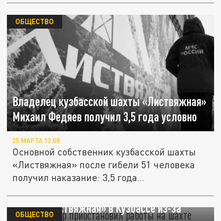
ОБЩЕСТВО
Владелец кузбасской шахты «Листвяжная»
Михаил Федяев получил 3,5 года условно
25 МАРТА 13:08
Основной собственник кузбасской шахты
«Листвяжная» после гибели 51 человека
получил наказание: 3,5 года...
Ростехнадзор приостановил работы на
шахте «Листвяжная» в Кузбассе из-за
ОБЩЕСТВО