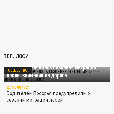
ТЕГ: ЛОСИ
В Поморье началась сезонная миграция
ОБЩЕСТВО
лосей: внимание на дороге
02 ИЮЛЯ 15:21
Водителей Посорья предупредили о
сезоннй миграции лосей