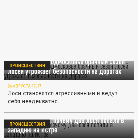
Начавшийся в Подмосковье брачный сезон
ПРОИСШЕСТВИЯ
лосей угрожает безопасности на дорогах
26 АВГУСТА 17:17
Лоси становятся агрессивными и ведут
себя неадекватно.
Стало известно, почему два лося попали в
ПРОИСШЕСТВИЯ
западню на Истре