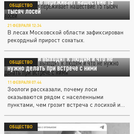
Подмосковье переживает нашествие 15
ОБЩЕСТВО
тысяч лосей
21 ФЕВРАЛЯ 12:34
В лесах Московской области зафиксирован
рекордный прирост сохатых.
Почему лоси выходят к людям и что не
ОБЩЕСТВО
нужно делать при встрече с ними
11 ФЕВРАЛЯ 07:44
Зоологи рассказали, почему лоси
оказываются рядом с населенными
пунктами, чем грозит встреча с лосихой и
ее...
ОБЩЕСТВО