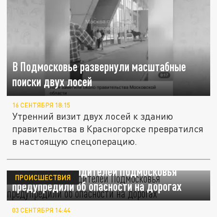
В Подмосковье развернули масштабные
поиски двух лосей
16 СЕНТЯБРЯ 18:15
Утренний визит двух лосей к зданию
правительства в Красногорске превратился
в настоящую спецоперацию.
Лосиный гон: водителей Подмосковья
ПРОИСШЕСТВИЯ
предупредили об опасности на дорогах
03 СЕНТЯБРЯ 14:44