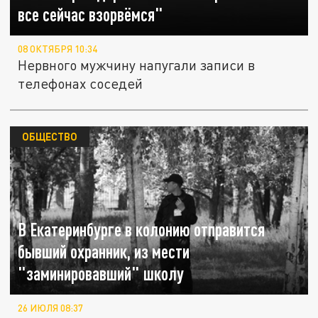
все сейчас взорвёмся"
08 ОКТЯБРЯ 10:34
Нервного мужчину напугали записи в
телефонах соседей
ОБЩЕСТВО
В Екатеринбурге в колонию отправится
бывший охранник, из мести
"заминировавший" школу
26 ИЮЛЯ 08:37