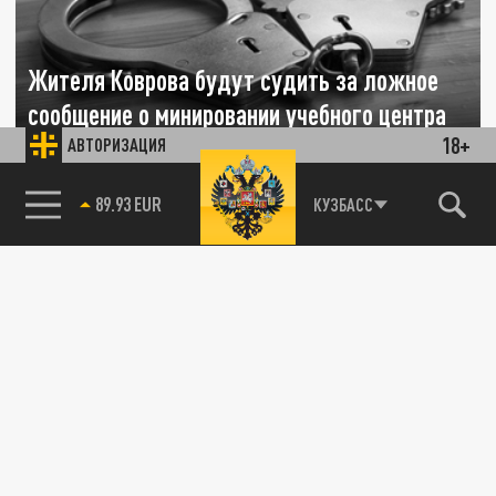
Жителя Коврова будут судить за ложное
сообщение о минировании учебного центра
18+
АВТОРИЗАЦИЯ
23 МАЯ 14:13
Парень сообщил о готовящемся взрыве из
85.64 BRENT
КУЗБАСС
мести возлюбленной, которая его отвергла.
ОБЩЕСТВО
Детей эвакуируют из школ из-за сигналов о