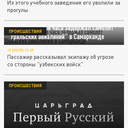
Из этого учебного заведения его уволили за
прогулы
Лжеминёр на три часа задержал самолёт
ПРОИСШЕСТВИЯ
"Уральских авиалиний" в Самарканде
17 ИЮЛЯ 13:49
Пассажир рассказывал экипажу об угрозе
со стороны "узбекских войск"
ПРОИСШЕСТВИЯ