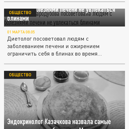
Диетолог Стародубова посоветовала
людям с болезнями печени не увлекаться
ОБЩЕСТВО
блинами
01 МАРТА 08:05
Диетолог посоветовал людям с
заболеванием печени и ожирением
ограничить себя в блинах во время
Масленицы.
ОБЩЕСТВО
Эндокринолог Казачкова назвала самые