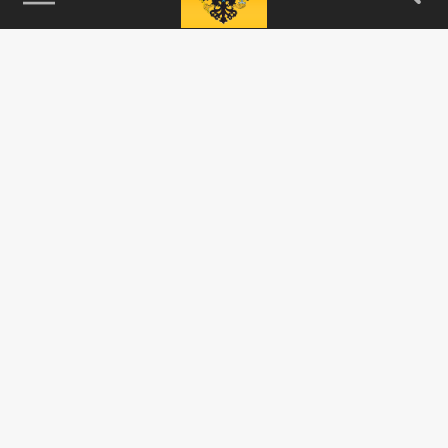
115093, г. Москва, переулок Партийный,
д.1, к.57, стр.3, эт.1, пом.I, ком.45