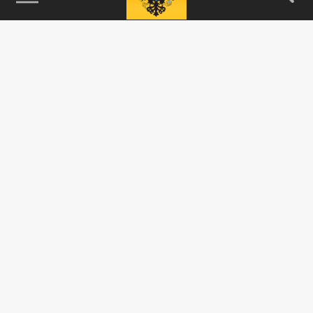
115093, г. Москва, переулок Партийный,
д.1, к.57, стр.3, эт.1, пом.I, ком.45