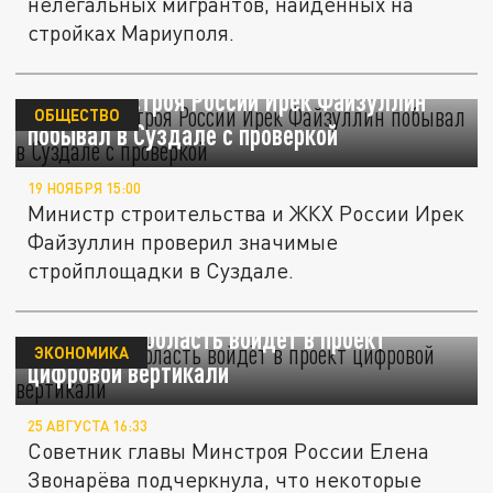
нелегальных мигрантов, найденных на
стройках Мариуполя.
Глава Минстроя России Ирек Файзуллин
ОБЩЕСТВО
побывал в Суздале с проверкой
19 НОЯБРЯ 15:00
Министр строительства и ЖКХ России Ирек
Файзуллин проверил значимые
стройплощадки в Суздале.
Херсонская область войдёт в проект
ЭКОНОМИКА
цифровой вертикали
25 АВГУСТА 16:33
Советник главы Минстроя России Елена
Звонарёва подчеркнула, что некоторые