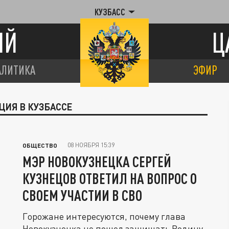
КУЗБАСС
ИЙ
Ц
АЛИТИКА
ЭФИР
ЦИЯ В КУЗБАССЕ
08 НОЯБРЯ 15:39
ОБЩЕСТВО
МЭР НОВОКУЗНЕЦКА СЕРГЕЙ
КУЗНЕЦОВ ОТВЕТИЛ НА ВОПРОС О
СВОЕМ УЧАСТИИ В СВО
Горожане интересуются, почему глава
Новокузнецка не пошел защищать Родину.